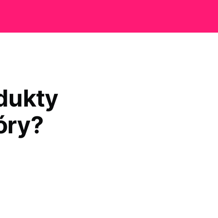
dukty
óry?