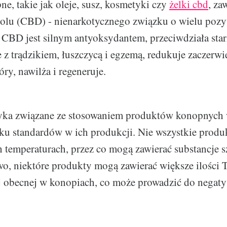
e, takie jak oleje, susz, kosmetyki czy
żelki cbd
, za
diolu (CBD) - nienarkotycznego związku o wielu poz
 CBD jest silnym antyoksydantem, przeciwdziała star
z trądzikiem, łuszczycą i egzemą, redukuje zaczerwie
ry, nawilża i regeneruje.
zyka związane ze stosowaniem produktów konopnych 
ku standardów w ich produkcji. Nie wszystkie produ
temperaturach, przez co mogą zawierać substancje s
o, niektóre produkty mogą zawierać większe ilości 
 obecnej w konopiach, co może prowadzić do negat