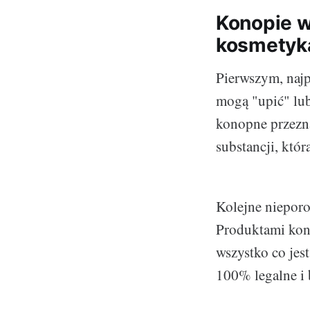
Konopie w
kosmetyk
Pierwszym, najp
mogą "upić" lub
konopne przezn
substancji, któ
Kolejne nieporo
Produktami kono
wszystko co jes
100% legalne i 