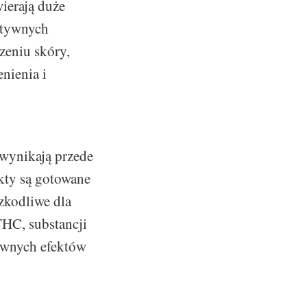
wierają duże
ytywnych
zeniu skóry,
nienia i
wynikają przede
kty są gotowane
zkodliwe dla
THC, substancji
ywnych efektów