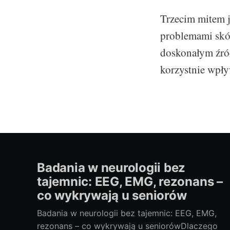
Trzecim mitem j
problemami skór
doskonałym źró
korzystnie wpły
Badania w neurologii bez
tajemnic: EEG, EMG, rezonans –
co wykrywają u seniorów
Badania w neurologii bez tajemnic: EEG, EMG,
rezonans – co wykrywają u seniorówDlaczego