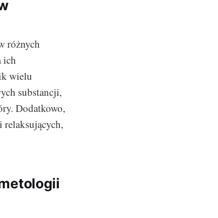
 w
 w różnych
 ich
ik wielu
ych substancji,
kóry. Dodatkowo,
 relaksujących,
metologii