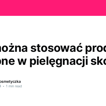
ożna stosować pro
ne w pielęgnacji sk
kosmetyczka
4
•
1 min read