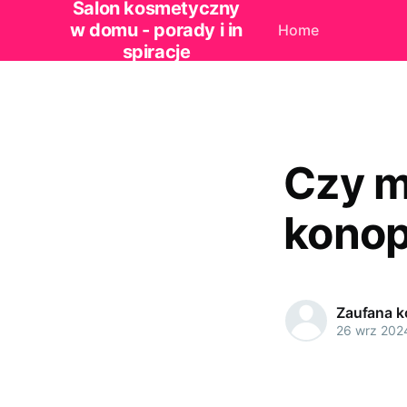
Salon kosmetyczny
w domu - porady i in
Home
spiracje
Czy m
konop
Zaufana 
26 wrz 202