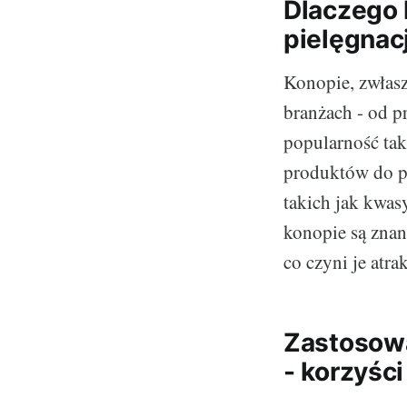
Dlaczego 
pielęgnac
Konopie, zwłasz
branżach - od p
popularność tak
produktów do pi
takich jak kwasy
konopie są znan
co czyni je at
Zastosowa
- korzyści