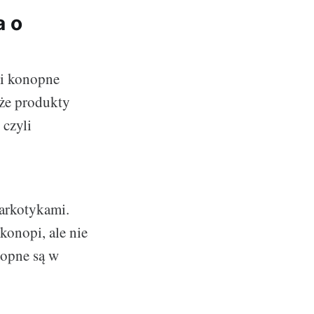
a o
ki konopne
 że produkty
czyli
narkotykami.
onopi, ale nie
nopne są w