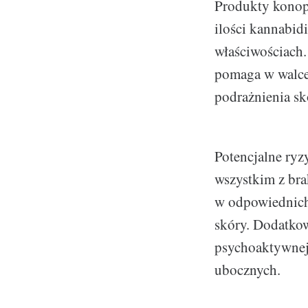
Produkty konopn
ilości kannabi
właściwościach.
pomaga w walce 
podrażnienia skó
Potencjalne ry
wszystkim z bra
w odpowiednich 
skóry. Dodatkow
psychoaktywnej
ubocznych.