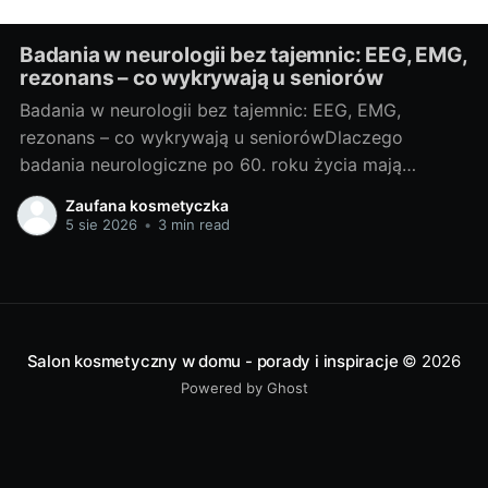
Badania w neurologii bez tajemnic: EEG, EMG,
rezonans – co wykrywają u seniorów
Badania w neurologii bez tajemnic: EEG, EMG,
rezonans – co wykrywają u seniorówDlaczego
badania neurologiczne po 60. roku życia mają
znaczenieJako blogerka, ale i miłośniczka rzetelnej
Zaufana kosmetyczka
wiedzy medycznej, często widzę, że u osób po 60.
5 sie 2026
•
3 min read
roku życia niepokojące objawy bywają zrzucane na
„zwykłą starość”. Neurolodzy i geriatrzy podkreślają:
szybka diagnoza pozwala
Salon kosmetyczny w domu - porady i inspiracje
© 2026
Powered by Ghost