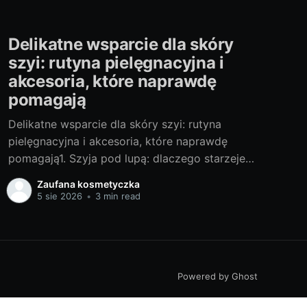
Delikatne wsparcie dla skóry
szyi: rutyna pielęgnacyjna i
akcesoria, które naprawdę
pomagają
Delikatne wsparcie dla skóry szyi: rutyna
pielęgnacyjna i akcesoria, które naprawdę
pomagają1. Szyja pod lupą: dlaczego starzeje
się inaczej i czego jej naprawdę potrzebaOd lat
Zaufana kosmetyczka
testuję pielęgnację szyi i dekoltu z pomocą
5 sie 2026
•
3 min read
dermatologów, kosmetologów i
fizjoterapeutów twarzy. Szyja starzeje się
szybciej niż twarz i częściej zdradza nasz wiek,
bo jej
Powered by Ghost