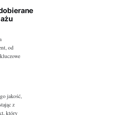
 dobierane
jażu
a
ent, od
 kluczowe
go jakość,
tając z
t, który