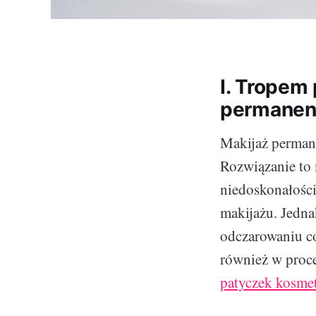
I. Tropem
permanen
Makijaż permane
Rozwiązanie to 
niedoskonałości
makijażu. Jedna
odczarowaniu co
również w proce
patyczek kosme