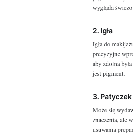
wygląda świeżo i
2. Igła
Igła do makija
precyzyjne wpro
aby zdolna była
jest pigment.
3. Patycze
Może się wydawa
znaczenia, ale 
usuwania prepar