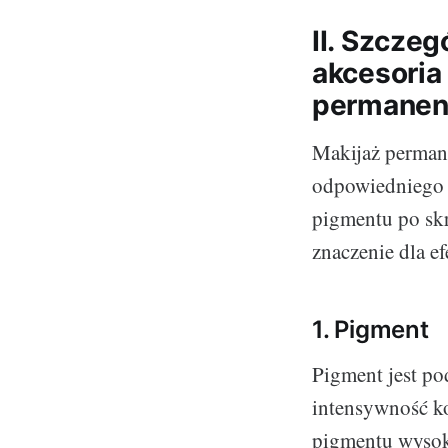
II. Szczeg
akcesoria
permanen
Makijaż permane
odpowiedniego m
pigmentu po skr
znaczenie dla e
1. Pigment
Pigment jest p
intensywność ko
pigmentu wysoki