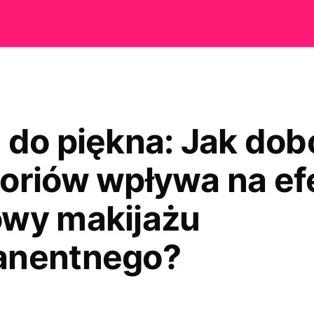
 do piękna: Jak dob
oriów wpływa na ef
wy makijażu
anentnego?