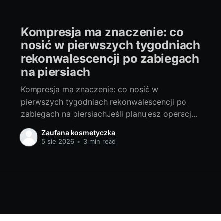
Kompresja ma znaczenie: co
nosić w pierwszych tygodniach
rekonwalescencji po zabiegach
na piersiach
Kompresja ma znaczenie: co nosić w
pierwszych tygodniach rekonwalescencji po
zabiegach na piersiachJeśli planujesz operację
piersi lub właśnie wracasz do domu po
Zaufana kosmetyczka
zabiegu, to jeden z najważniejszych wyborów,
5 sie 2026
•
3 min read
jaki podejmiesz na starcie, to właściwa
kompresja. To ona w dużej mierze decyduje o
komforcie, tempie gojenia i ostatecznym
efekcie estetycznym. Piszę