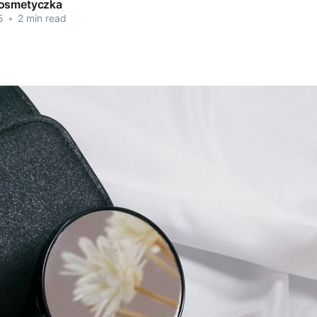
kosmetyczka
5
•
2 min read