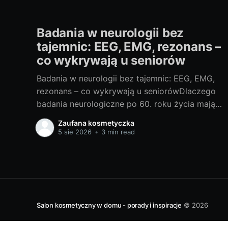
Badania w neurologii bez
tajemnic: EEG, EMG, rezonans –
co wykrywają u seniorów
Badania w neurologii bez tajemnic: EEG, EMG,
rezonans – co wykrywają u seniorówDlaczego
badania neurologiczne po 60. roku życia mają
znaczenieJako blogerka, ale i miłośniczka
Zaufana kosmetyczka
rzetelnej wiedzy medycznej, często widzę, że u
5 sie 2026
•
3 min read
osób po 60. roku życia niepokojące objawy
bywają zrzucane na „zwykłą starość”.
Neurolodzy i geriatrzy podkreślają: szybka
diagnoza pozwala
Salon kosmetyczny w domu - porady i inspiracje
© 2026