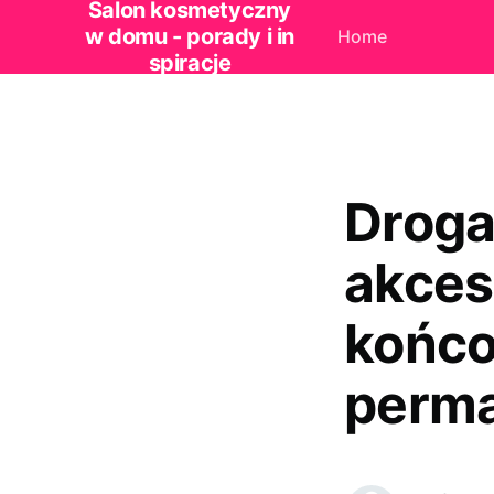
Salon kosmetyczny
w domu - porady i in
Home
spiracje
Droga
akces
końco
perm