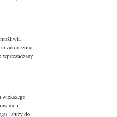
umożliwia
tro zakończona,
óre wprowadzany
a większego
kowania i
gu i służy do