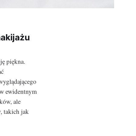
akijażu
ję piękna.
ać
 wyglądającego
e w ewidentnym
ków, ale
 takich jak