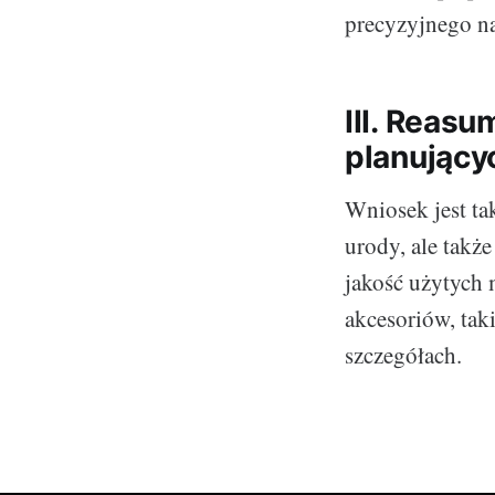
precyzyjnego n
III. Reas
planujący
Wniosek jest ta
urody, ale takż
jakość użytych m
akcesoriów, tak
szczegółach.