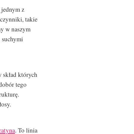
a jednym z
zynniki, takie
yny w naszym
i suchymi
 skład których
edobór tego
rukturę.
łosy.
ratyna
. To linia