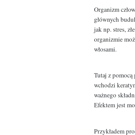
Organizm człowi
głównych budulc
jak np. stres, 
organizmie może
włosami.
Tutaj z pomocą 
wchodzi keratyn
ważnego składni
Efektem jest mo
Przykładem prod