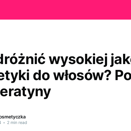
dróżnić wysokiej jak
tyki do włosów? Po
eratyny
kosmetyczka
4
•
2 min read