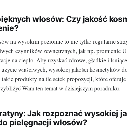
pięknych włosów: Czy jakość ko
enie?
sów na wysokim poziomie to nie tylko regularne strzy
iwych czynników zewnętrznych, jak np. promienie U
zacje na ciepło. Aby uzyskać zdrowe, gładkie i lśniąc
 użycie właściwych, wysokiej jakości kosmetyków d
 takie produkty na tle setek propozycji, które oferuj
rzybliżyć Wam ten temat w dzisiejszym poradniku.
ratyny: Jak rozpoznać wysokiej j
do pielęgnacji włosów?