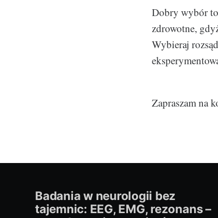
Dobry wybór to i
zdrowotne, gdyż
Wybieraj rozsąd
eksperymentow
Zapraszam na k
Badania w neurologii bez
tajemnic: EEG, EMG, rezonans –