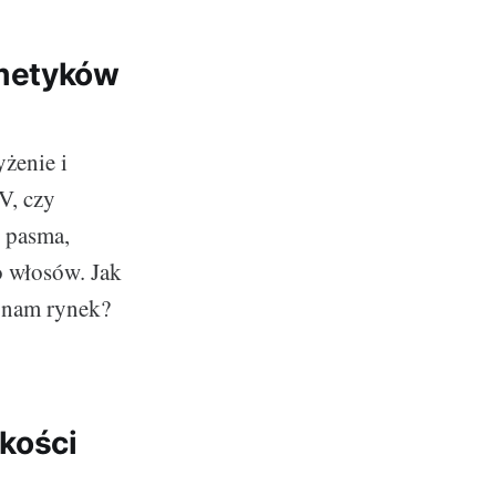
smetyków
żenie i
V, czy
e pasma,
o włosów. Jak
e nam rynek?
akości