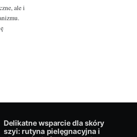
zne, ale i
ganizmu.
ię
Delikatne wsparcie dla skóry
szyi: rutyna pielęgnacyjna i