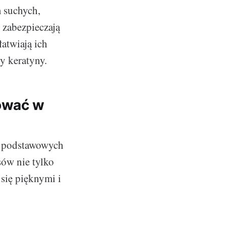
 suchych,
 zabezpieczają
atwiają ich
cy keratyny.
tować w
z podstawowych
sów nie tylko
się pięknymi i