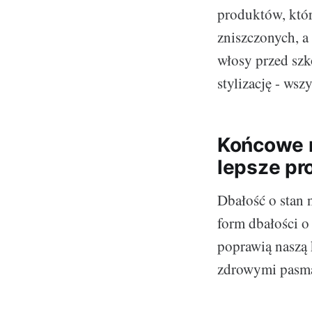
produktów, któ
zniszczonych, a
włosy przed szk
stylizację - wsz
Końcowe r
lepsze pr
Dbałość o stan
form dbałości o
poprawią naszą 
zdrowymi pasma