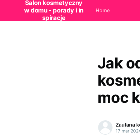
Salon kosmetyczny
w domu - porady i in
Home
spiracje
Jak o
kosme
moc k
Zaufana 
17 mar 202