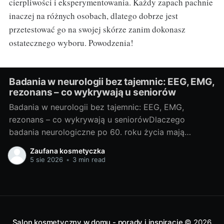
cierpliwości i eksperymentowania. Każdy zapach pachnie
inaczej na różnych osobach, dlatego dobrze jest
przetestować go na swojej skórze zanim dokonasz
ostatecznego wyboru. Powodzenia!
Badania w neurologii bez tajemnic: EEG, EMG,
rezonans – co wykrywają u seniorów
Badania w neurologii bez tajemnic: EEG, EMG,
rezonans – co wykrywają u seniorówDlaczego
badania neurologiczne po 60. roku życia mają
znaczenieJako blogerka, ale i miłośniczka rzetelnej
Zaufana kosmetyczka
wiedzy medycznej, często widzę, że u osób po 60.
5 sie 2026
•
3 min read
roku życia niepokojące objawy bywają zrzucane na
„zwykłą starość”. Neurolodzy i geriatrzy podkreślają:
szybka diagnoza pozwala
Salon kosmetyczny w domu - porady i inspiracje
© 2026