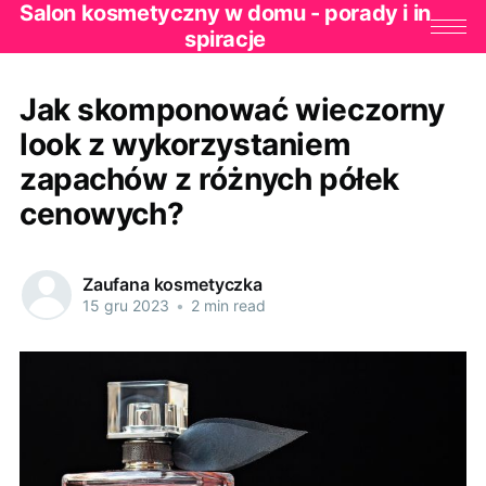
Salon kosmetyczny w domu - porady i in
spiracje
Jak skomponować wieczorny
look z wykorzystaniem
zapachów z różnych półek
cenowych?
Zaufana kosmetyczka
15 gru 2023
•
2 min read