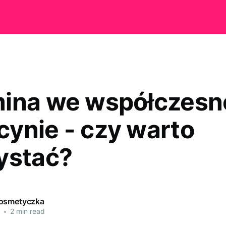
ina we współczesn
ynie - czy warto
ystać?
kosmetyczka
•
2 min read