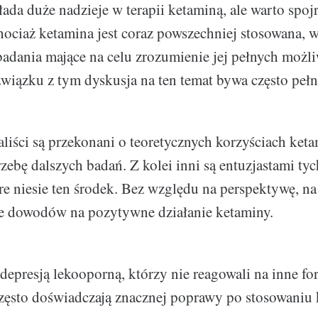
ada duże nadzieje w terapii ketaminą, ale warto spojr
ociaż ketamina jest coraz powszechniej stosowana, w
adania mające na celu zrozumienie jej pełnych możli
wiązku z tym dyskusja na ten temat bywa często pełn
aliści są przekonani o teoretycznych korzyściach ket
rzebę dalszych badań. Z kolei inni są entuzjastami t
re niesie ten środek. Bez względu na perspektywę, n
ele dowodów na pozytywne działanie ketaminy.
 depresją lekooporną, którzy nie reagowali na inne f
często doświadczają znacznej poprawy po stosowaniu 