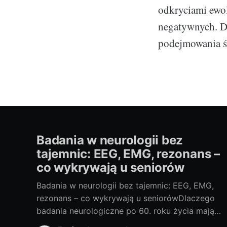
odkryciami ewol
negatywnych. Dl
podejmowania ś
Badania w neurologii bez
tajemnic: EEG, EMG, rezonans –
co wykrywają u seniorów
Badania w neurologii bez tajemnic: EEG, EMG,
rezonans – co wykrywają u seniorówDlaczego
badania neurologiczne po 60. roku życia mają
znaczenieJako blogerka, ale i miłośniczka