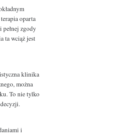
 dokładnym
 terapia oparta
 i pełnej zgody
a ta wciąż jest
styczna klinika
cznego, można
ku. To nie tylko
decyzji.
daniami i