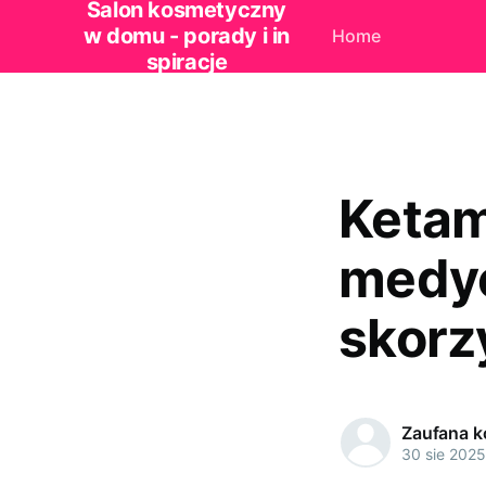
Salon kosmetyczny
w domu - porady i in
Home
spiracje
Ketam
medyc
skorz
Zaufana 
30 sie 2025