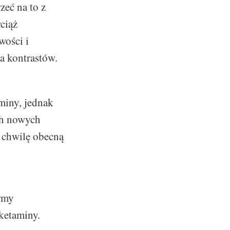
zeć na to z
ciąż
wości i
a kontrastów.
aminy, jednak
ych nowych
a chwilę obecną
ormy
ketaminy.