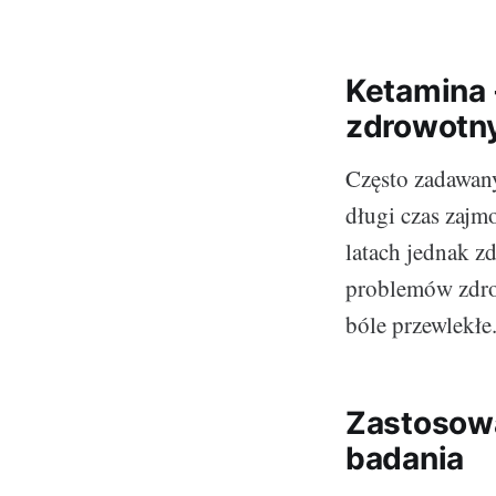
Ketamina 
zdrowotn
Często zadawany
długi czas zajm
latach jednak z
problemów zdrow
bóle przewlekłe
Zastosowa
badania