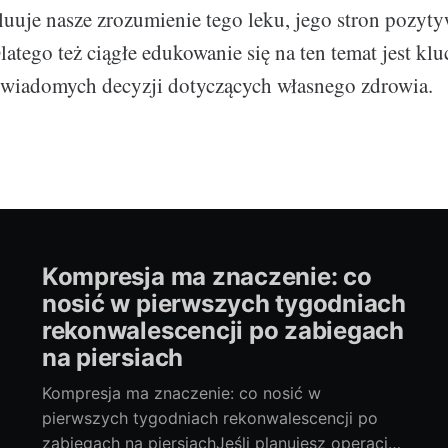
uuje nasze zrozumienie tego leku, jego stron pozyt
atego też ciągłe edukowanie się na ten temat jest kl
wiadomych decyzji dotyczących własnego zdrowia.
Kompresja ma znaczenie: co
nosić w pierwszych tygodniach
rekonwalescencji po zabiegach
na piersiach
Kompresja ma znaczenie: co nosić w
pierwszych tygodniach rekonwalescencji po
zabiegach na piersiachJeśli planujesz operację