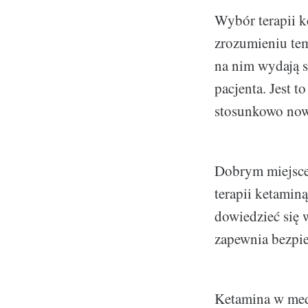
Wybór terapii k
zrozumieniu tema
na nim wydają si
pacjenta. Jest t
stosunkowo now
Dobrym miejscem
terapii ketami
dowiedzieć się 
zapewnia bezpie
Ketamina w medy