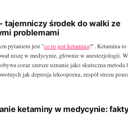
- tajemniczy środek do walki ze
ymi problemami
m pytaniem jest "
co to jest ketamina
?". Ketamina to
ował niszę w medycynie, głównie w anestezjologii. W
dobywa coraz szersze uznanie jako skuteczna metoda l
otnych jak depresja lekooporna, zespół stresu pou
.
nie ketaminy w medycynie: fakty,