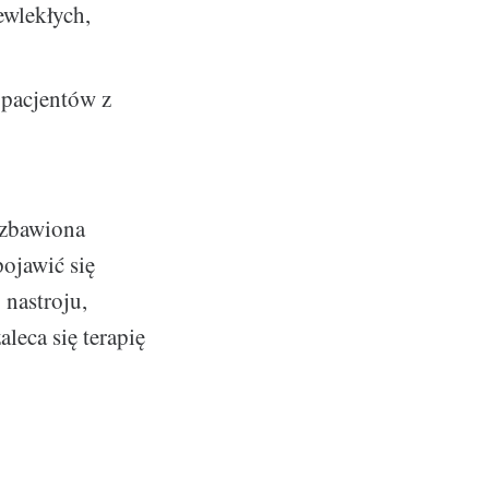
ewlekłych,
 pacjentów z
pozbawiona
ojawić się
 nastroju,
leca się terapię