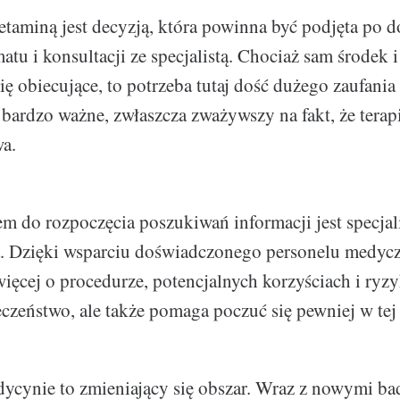
etaminą jest decyzją, która powinna być podjęta po
tu i konsultacji ze specjalistą. Chociaż sam środek i
ę obiecujące, to potrzeba tutaj dość dużego zaufania
o bardzo ważne, zwłaszcza zważywszy na fakt, że terapi
a.
 do rozpoczęcia poszukiwań informacji jest specjali
ną. Dzięki wsparciu doświadczonego personelu medy
więcej o procedurze, potencjalnych korzyściach i ryzy
czeństwo, ale także pomaga poczuć się pewniej w tej 
cynie to zmieniający się obszar. Wraz z nowymi ba