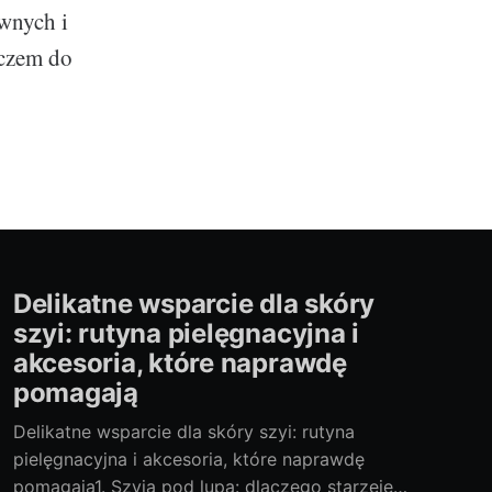
ywnych i
uczem do
Delikatne wsparcie dla skóry
szyi: rutyna pielęgnacyjna i
akcesoria, które naprawdę
pomagają
Delikatne wsparcie dla skóry szyi: rutyna
pielęgnacyjna i akcesoria, które naprawdę
pomagają1. Szyja pod lupą: dlaczego starzeje