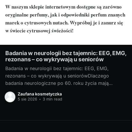
W naszym sklepie internetowym dostępne są zarówno
oryginalne perfumy, jak i odpowiedniki perfum znanych
marek o cytrusowych nutach. Wypróbuj je i zanurz się
w świecie cytrusowej świeżości!
Badania w neurologii bez tajemnic: EEG, EMG,
rezonans – co wykrywają u seniorów
Badania w neurologii bez tajemnic: EEG, EMG,
rezonans – co wykrywają u seniorówDlaczego
badania neurologiczne po 60. roku życia mają
znaczenieJako blogerka, ale i miłośniczka rzetelnej
Zaufana kosmetyczka
wiedzy medycznej, często widzę, że u osób po 60.
5 sie 2026
•
3 min read
roku życia niepokojące objawy bywają zrzucane na
„zwykłą starość”. Neurolodzy i geriatrzy podkreślają:
szybka diagnoza pozwala