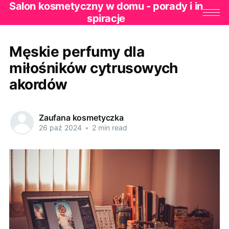
Salon kosmetyczny w domu - porady i in
spiracje
Męskie perfumy dla
miłośników cytrusowych
akordów
Zaufana kosmetyczka
26 paź 2024
•
2 min read