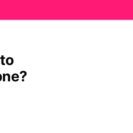
to
pne?