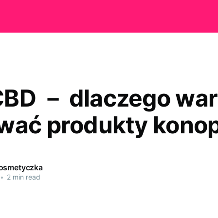
BD － dlaczego war
wać produkty kono
kosmetyczka
•
2 min read