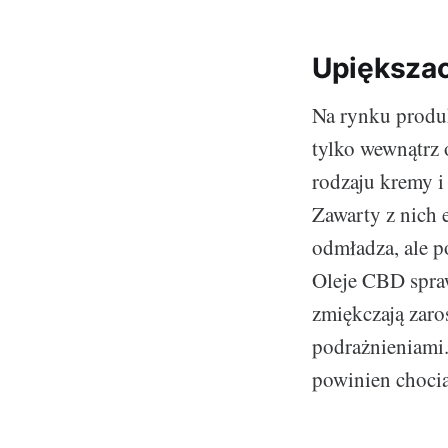
Upiększac
Na rynku produk
tylko wewnątrz 
rodzaju kremy i
Zawarty z nich 
odmładza, ale p
Oleje CBD spraw
zmiękczają zaros
podrażnieniami.
powinien chocia