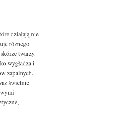
re działają nie
ruje różnego
 skórze twarzy.
lko wygładza i
nów zapalnych.
aż świetnie
liwymi
etyczne,