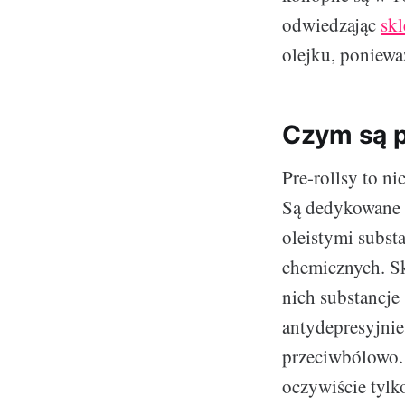
odwiedzając
skl
olejku, poniewa
Czym są p
Pre-rollsy to ni
Są dedykowane p
oleistymi subst
chemicznych. Sk
nich substancje 
antydepresyjnie
przeciwbólowo. 
oczywiście tylk