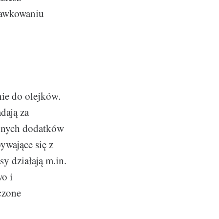
dawkowaniu
nie do olejków.
dają za
innych dodatków
ywające się z
sy działają m.in.
o i
czone