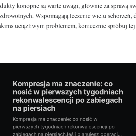
odukty konopne są warte uwagi, głównie za sprawą s
zdrowotnych. Wspomagają leczenie wielu schorzeń, dl
jakims uciążliwym problemem, koniecznie spróbuj te
Kompresja ma znaczenie: co
nosić w pierwszych tygodniach
rekonwalescencji po zabiegach
na piersiach
Kompresja ma znaczenie: co nosić w
pierwszych tygodniach rekonwalescencji po
zabiegach na piersiachJeśli planujesz operację