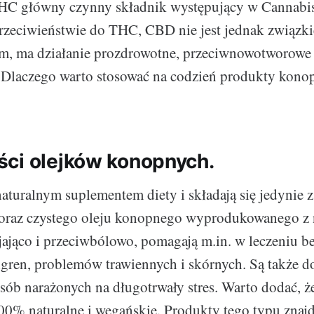
C główny czynny składnik występujący w Cannabis, 
rzeciwieństwie do THC, CBD nie jest jednak związk
, ma działanie prozdrowotne, przeciwnowotworowe 
Dlaczego warto stosować na codzień produkty konopn
ci olejków konopnych.
aturalnym suplementem diety i składają się jedynie z
 oraz czystego oleju konopnego wyprodukowanego z 
jająco i przeciwbólowo, pomagają m.in. w leczeniu b
gren, problemów trawiennych i skórnych. Są także 
sób narażonych na długotrwały stres. Warto dodać, że
0% naturalne i wegańskie. Produkty tego typu znajd