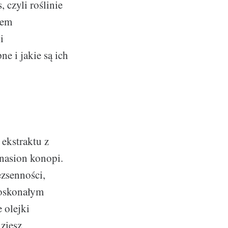
czyli roślinie
iem
i
e i jakie są ich
 ekstraktu z
nasion konopi.
ezsenności,
doskonałym
 olejki
ziesz