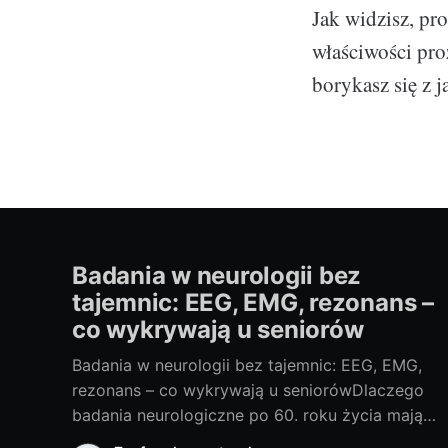
Jak widzisz, pr
właściwości pro
borykasz się z 
Badania w neurologii bez
tajemnic: EEG, EMG, rezonans –
co wykrywają u seniorów
Badania w neurologii bez tajemnic: EEG, EMG,
rezonans – co wykrywają u seniorówDlaczego
badania neurologiczne po 60. roku życia mają
znaczenieJako blogerka, ale i miłośniczka