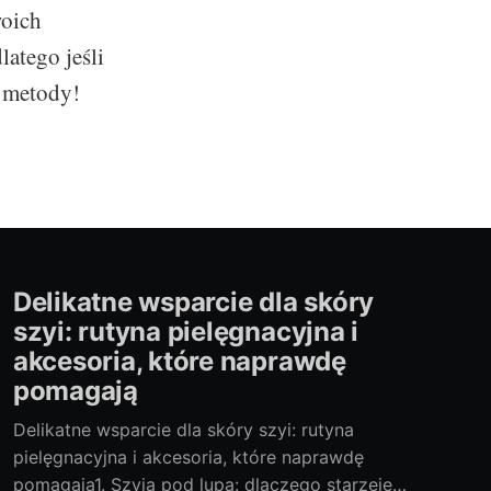
woich
atego jeśli
j metody!
Delikatne wsparcie dla skóry
szyi: rutyna pielęgnacyjna i
akcesoria, które naprawdę
pomagają
Delikatne wsparcie dla skóry szyi: rutyna
pielęgnacyjna i akcesoria, które naprawdę
pomagają1. Szyja pod lupą: dlaczego starzeje