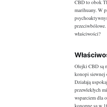
CBD to obok TH
marihuany. W p
psychoaktywnym
przeciwbólowe. 
właściwości?
Właściwoś
Olejki CBD są n
konopi siewnej
Działają uspoka
przewlekłych mi
wsparciem dla o
konopne są w 10