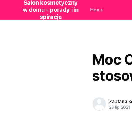
Salon kosmetyczny
w domu - porady i in
Home
spiracje
Moc C
stoso
Zaufana 
26 lip 2021