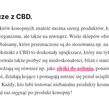
ze z CBD.
tów konopnych znaleźć można szereg produktów, któ
organizmu, ale także na zewnątrz. Wiele sklepów ofe
 balsamy, które przeznaczone są do stosowania np. na
ekstrakt z CBD to doskonały upiększacz, który nie ty
ozwala także pozbyć się niedoskonałości, blizn i sta
olejki do golenia
,
dzają się również np. jako
poniew
t, działają kojąco i pomagają ustrzec się przed uciąż
 Każdy, kto lubi testować niebanalne produkty kosm
ż raz sięgnąć po produkt konopny!