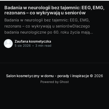
Badania w neurologii bez tajemnic: EEG, EMG,
rezonans – co wykrywają u seniorów
Badania w neurologii bez tajemnic: EEG, EMG,
rezonans – co wykrywają u seniorówDlaczego
badania neurologiczne po 60. roku życia mają
znaczenieJako blogerka, ale i miłośniczka rzetelnej
Zaufana kosmetyczka
wiedzy medycznej, często widzę, że u osób po 60.
5 sie 2026
•
3 min read
roku życia niepokojące objawy bywają zrzucane na
„zwykłą starość”. Neurolodzy i geriatrzy podkreślają:
szybka diagnoza pozwala
Salon kosmetyczny w domu - porady i inspiracje
© 2026
Powered by Ghost