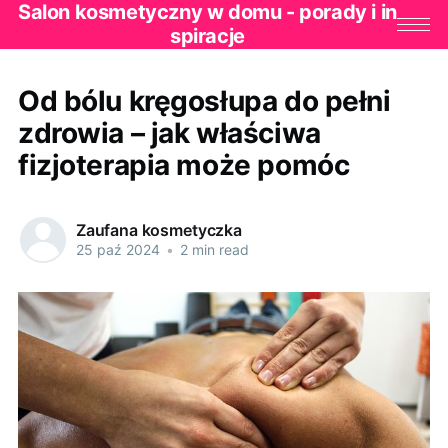
Salon kosmetyczny w domu - porady i in
spiracje
Od bólu kręgosłupa do pełni
zdrowia – jak właściwa
fizjoterapia może pomóc
Zaufana kosmetyczka
25 paź 2024
•
2 min read