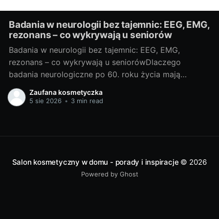
Badania w neurologii bez tajemnic: EEG, EMG,
rezonans – co wykrywają u seniorów
Badania w neurologii bez tajemnic: EEG, EMG,
rezonans – co wykrywają u seniorówDlaczego
badania neurologiczne po 60. roku życia mają
znaczenieJako blogerka, ale i miłośniczka rzetelnej
Zaufana kosmetyczka
wiedzy medycznej, często widzę, że u osób po 60.
5 sie 2026
•
3 min read
roku życia niepokojące objawy bywają zrzucane na
„zwykłą starość”. Neurolodzy i geriatrzy podkreślają:
szybka diagnoza pozwala
Salon kosmetyczny w domu - porady i inspiracje
© 2026
Powered by Ghost