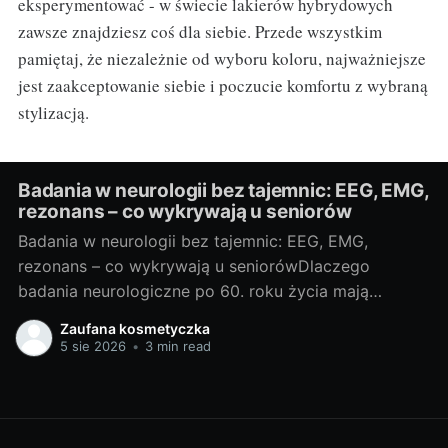
eksperymentować - w świecie lakierów hybrydowych
zawsze znajdziesz coś dla siebie. Przede wszystkim
pamiętaj, że niezależnie od wyboru koloru, najważniejsze
jest zaakceptowanie siebie i poczucie komfortu z wybraną
stylizacją.
Badania w neurologii bez tajemnic: EEG, EMG,
rezonans – co wykrywają u seniorów
Badania w neurologii bez tajemnic: EEG, EMG,
rezonans – co wykrywają u seniorówDlaczego
badania neurologiczne po 60. roku życia mają
znaczenieJako blogerka, ale i miłośniczka rzetelnej
Zaufana kosmetyczka
wiedzy medycznej, często widzę, że u osób po 60.
5 sie 2026
•
3 min read
roku życia niepokojące objawy bywają zrzucane na
„zwykłą starość”. Neurolodzy i geriatrzy podkreślają:
szybka diagnoza pozwala