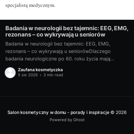
specjalistą medycznym.
Badania w neurologii bez tajemnic: EEG, EMG,
rezonans – co wykrywają u seniorów
Badania w neurologii bez tajemnic: EEG, EMG,
rezonans – co wykrywają u seniorówDlaczego
badania neurologiczne po 60. roku życia mają
znaczenieJako blogerka, ale i miłośniczka rzetelnej
Zaufana kosmetyczka
wiedzy medycznej, często widzę, że u osób po 60.
5 sie 2026
•
3 min read
roku życia niepokojące objawy bywają zrzucane na
„zwykłą starość”. Neurolodzy i geriatrzy podkreślają:
szybka diagnoza pozwala
Salon kosmetyczny w domu - porady i inspiracje
© 2026
Powered by Ghost