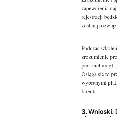
zapewnienia naj
rejestracji będ
zostaną rozwiąz
Podczas szkoleń
zrozumienie proc
personel mógł s
Osiąga się to p
wybranymi platf
klienta.
3. Wnioski: