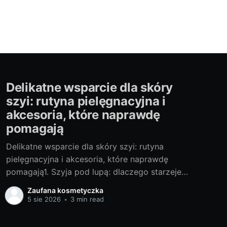
Delikatne wsparcie dla skóry
szyi: rutyna pielęgnacyjna i
akcesoria, które naprawdę
pomagają
Delikatne wsparcie dla skóry szyi: rutyna
pielęgnacyjna i akcesoria, które naprawdę
pomagają1. Szyja pod lupą: dlaczego starzeje
się inaczej i czego jej naprawdę potrzebaOd lat
Zaufana kosmetyczka
testuję pielęgnację szyi i dekoltu z pomocą
5 sie 2026
•
3 min read
dermatologów, kosmetologów i
fizjoterapeutów twarzy. Szyja starzeje się