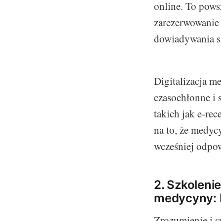
online. To pows
zarezerwowanie 
dowiadywania si
Digitalizacja m
czasochłonne i 
takich jak e-rec
na to, że medycy
wcześniej odpo
2. Szkoleni
medycyny: K
Zrozumienie i s