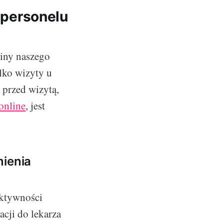
a personelu
ziny naszego
ylko wizyty u
e przed wizytą,
 online
, jest
mienia
ektywności
cji do lekarza