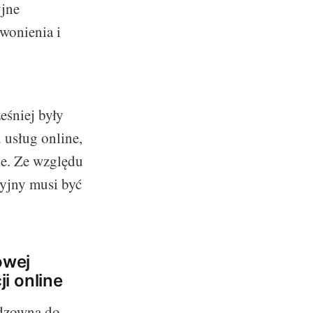
yjne
wonienia i
eśniej były
 usług online,
ine. Ze względu
acyjny musi być
owej
i online
odzowna do