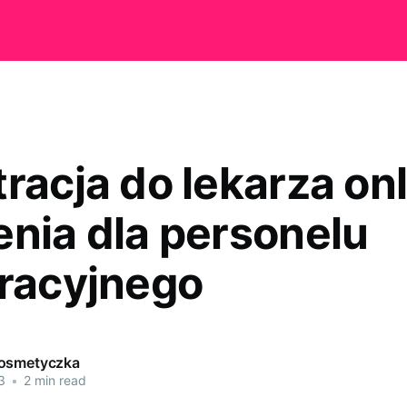
racja do lekarza onl
enia dla personelu
tracyjnego
kosmetyczka
3
•
2 min read