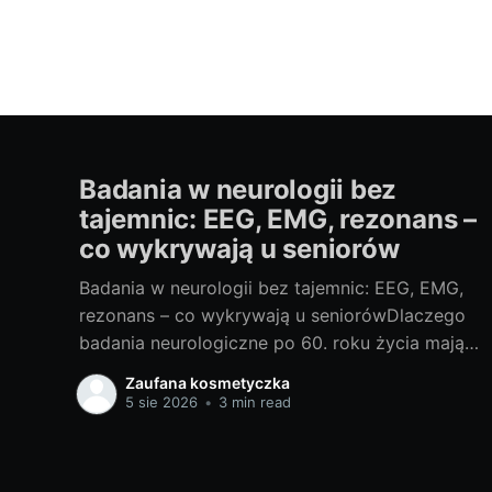
Badania w neurologii bez
tajemnic: EEG, EMG, rezonans –
co wykrywają u seniorów
Badania w neurologii bez tajemnic: EEG, EMG,
rezonans – co wykrywają u seniorówDlaczego
badania neurologiczne po 60. roku życia mają
znaczenieJako blogerka, ale i miłośniczka
Zaufana kosmetyczka
rzetelnej wiedzy medycznej, często widzę, że u
5 sie 2026
•
3 min read
osób po 60. roku życia niepokojące objawy
bywają zrzucane na „zwykłą starość”.
Neurolodzy i geriatrzy podkreślają: szybka