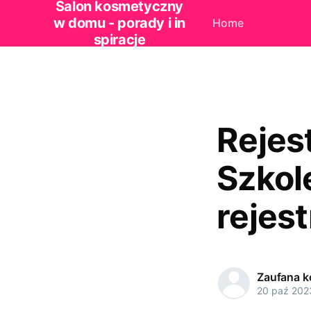
Salon kosmetyczny
w domu - porady i in
Home
spiracje
Rejest
Szkol
rejes
Zaufana 
20 paź 202