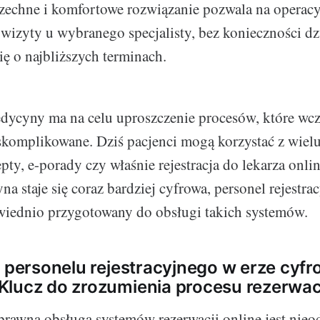
zechne i komfortowe rozwiązanie pozwala na operac
wizyty u wybranego specjalisty, bez konieczności dz
ę o najbliższych terminach.
edycyny ma na celu uproszczenie procesów, które wcz
skomplikowane. Dziś pacjenci mogą korzystać z wielu
epty, e-porady czy właśnie rejestracja do lekarza onl
na staje się coraz bardziej cyfrowa, personel rejestr
wiednio przygotowany do obsługi takich systemów.
e personelu rejestracyjnego w erze cyfr
lucz do zrozumienia procesu rezerwacj
prawna obsługa systemów rezerwacji online jest nie