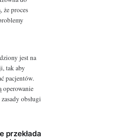
, że proces
 problemy
dziony jest na
i, tak aby
ać pacjentów.
ją operowanie
 zasady obsługi
ne przekłada