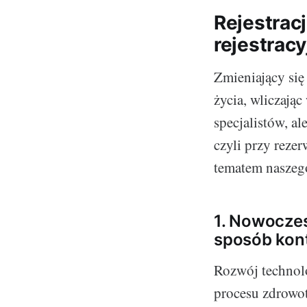
Rejestracj
rejestrac
Zmieniający się
życia, wliczając
specjalistów, al
czyli przy rezer
tematem naszeg
1. Nowoczes
sposób kont
Rozwój technolo
procesu zdrowot