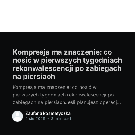
Kompresja ma znaczenie: co
nosić w pierwszych tygodniach
rekonwalescencji po zabiegach
na piersiach
Kompresja ma znaczenie: co nosić w
pierwszych tygodniach rekonwalescencji po
zabiegach na piersiachJeśli planujesz operację
piersi lub właśnie wracasz do domu po
Zaufana kosmetyczka
zabiegu, to jeden z najważniejszych wyborów,
5 sie 2026
•
3 min read
jaki podejmiesz na starcie, to właściwa
kompresja. To ona w dużej mierze decyduje o