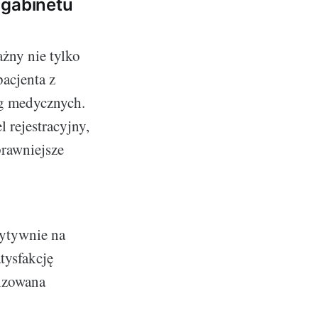
 gabinetu
ażny nie tylko
acjenta z
ug medycznych.
 rejestracyjny,
prawniejsze
zytywnie na
tysfakcję
lizowana