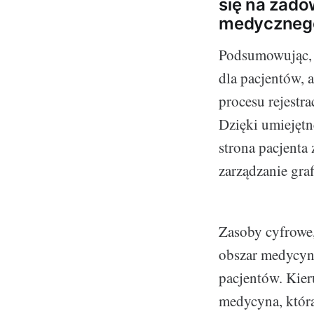
się na zado
medyczneg
Podsumowując, e
dla pacjentów, 
procesu rejestr
Dzięki umiejętn
strona pacjenta 
zarządzanie gra
Zasoby cyfrowe,
obszar medycyny
pacjentów. Kier
medycyna, która