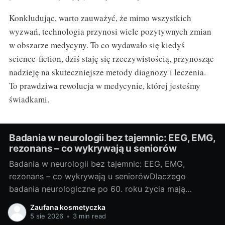
Konkludując, warto zauważyć, że mimo wszystkich
wyzwań, technologia przynosi wiele pozytywnych zmian
w obszarze medycyny. To co wydawało się kiedyś
science-fiction, dziś staję się rzeczywistością, przynosząc
nadzieję na skuteczniejsze metody diagnozy i leczenia.
To prawdziwa rewolucja w medycynie, której jesteśmy
świadkami.
Badania w neurologii bez tajemnic: EEG, EMG,
rezonans – co wykrywają u seniorów
Badania w neurologii bez tajemnic: EEG, EMG,
rezonans – co wykrywają u seniorówDlaczego
badania neurologiczne po 60. roku życia mają
znaczenieJako blogerka, ale i miłośniczka rzetelnej
Zaufana kosmetyczka
wiedzy medycznej, często widzę, że u osób po 60.
5 sie 2026
•
3 min read