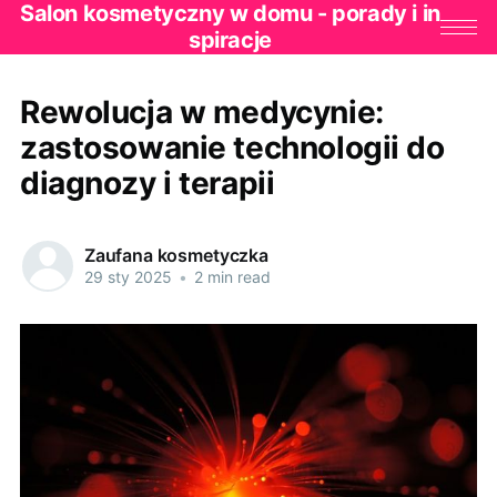
Salon kosmetyczny w domu - porady i in
spiracje
Rewolucja w medycynie:
zastosowanie technologii do
diagnozy i terapii
Zaufana kosmetyczka
29 sty 2025
•
2 min read