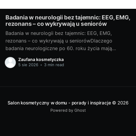
Badania w neurologii bez tajemnic: EEG, EMG,
rezonans – co wykrywają u seniorów
Badania w neurologii bez tajemnic: EEG, EMG,
rezonans – co wykrywają u seniorówDlaczego
badania neurologiczne po 60. roku życia mają
znaczenieJako blogerka, ale i miłośniczka rzetelnej
Zaufana kosmetyczka
wiedzy medycznej, często widzę, że u osób po 60.
5 sie 2026
•
3 min read
roku życia niepokojące objawy bywają zrzucane na
„zwykłą starość”. Neurolodzy i geriatrzy podkreślają:
szybka diagnoza pozwala
Salon kosmetyczny w domu - porady i inspiracje
© 2026
Powered by Ghost