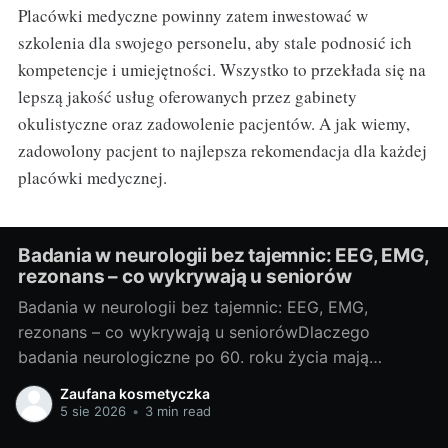
Placówki medyczne powinny zatem inwestować w
szkolenia dla swojego personelu, aby stale podnosić ich
kompetencje i umiejętności. Wszystko to przekłada się na
lepszą jakość usług oferowanych przez gabinety
okulistyczne oraz zadowolenie pacjentów. A jak wiemy,
zadowolony pacjent to najlepsza rekomendacja dla każdej
placówki medycznej.
Badania w neurologii bez tajemnic: EEG, EMG,
rezonans – co wykrywają u seniorów
Badania w neurologii bez tajemnic: EEG, EMG,
rezonans – co wykrywają u seniorówDlaczego
badania neurologiczne po 60. roku życia mają
znaczenieJako blogerka, ale i miłośniczka rzetelnej
Zaufana kosmetyczka
wiedzy medycznej, często widzę, że u osób po 60.
5 sie 2026
•
3 min read
roku życia niepokojące objawy bywają zrzucane na