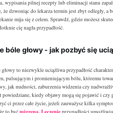
, wypisania pilnej recepty lub eliminacji stanu zapa
ę, że dzwoniąc do lekarza termin jest zbyt odległy, a b
zekanie mija się z celem. Sprawdź, gdzie możesz skut
otknie cię nagła przypadłość.
 bóle głowy - jak pozbyć się uci
głowy to niezwykle uciążliwa przypadłość charakter
m, pulsującym i promieniującym bólu, któremu towa
y, jak nudności, zaburzenia widzenia czy nadwrażl
st powiedziane, kiedy objawy mogą się pojawić i czy
zyć ci przez całe życie, jeżeli zauważysz kilka symp
migrena. Leczenie
że to być
przypadłości umożliwi