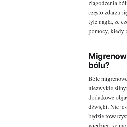
złagodzenia bólu
często zdarza si
tyle nagła, że c
pomocy, kiedy d
Migrenowe
bólu?
Bóle migrenowe 
niezwykle silny
dodatkowe objaw
dźwięki. Nie je
będzie towarzys
wiedzieć, że mo