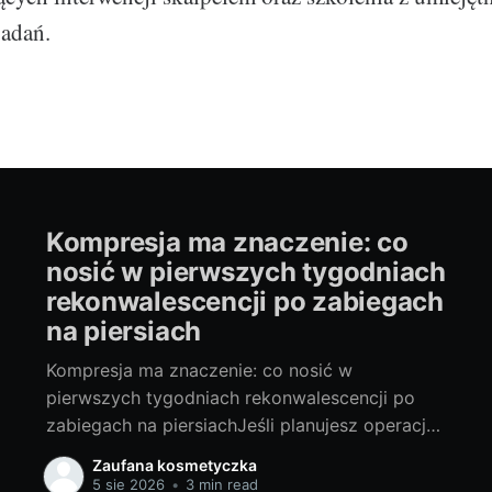
badań.
Kompresja ma znaczenie: co
nosić w pierwszych tygodniach
rekonwalescencji po zabiegach
na piersiach
Kompresja ma znaczenie: co nosić w
pierwszych tygodniach rekonwalescencji po
zabiegach na piersiachJeśli planujesz operację
piersi lub właśnie wracasz do domu po
Zaufana kosmetyczka
zabiegu, to jeden z najważniejszych wyborów,
5 sie 2026
•
3 min read