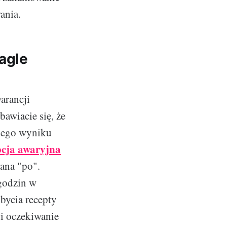
ania.
nagle
arancji
bawiacie się, że
wnego wyniku
cja awaryjna
wana "po".
 godzin w
bycia recepty
 i oczekiwanie