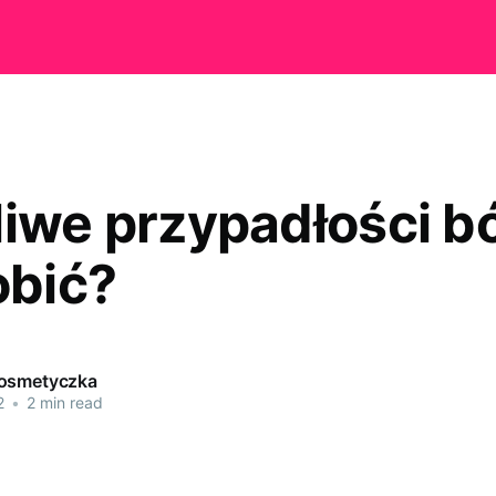
liwe przypadłości b
obić?
kosmetyczka
2
•
2 min read