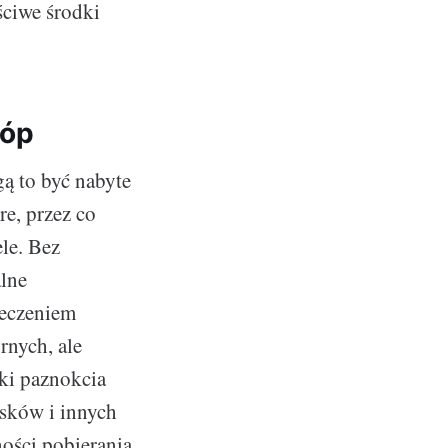
ściwe środki
tóp
gą to być nabyte
e, przez co
ele. Bez
alne
leczeniem
rnych, ale
tki paznokcia
isków i innych
ości pobierania