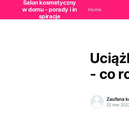
Salon kosmetyczny
w domu - porady i in
Home
spiracje
Uciąż
- co r
Zaufana 
22 mar 202