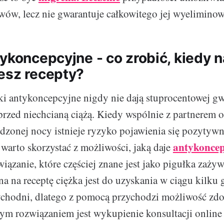
wów, lecz nie gwarantuje całkowitego jej wyeliminow
ykoncepcyjne - co zrobić, kiedy 
esz recepty?
i antykoncepcyjne nigdy nie dają stuprocentowej gw
przed niechcianą ciążą. Kiedy wspólnie z partnerem o
dzonej nocy istnieje ryzyko pojawienia się pozyty
antykoncep
 warto skorzystać z możliwości, jaką daje
wiązanie, które częściej znane jest jako pigułka zaży
na na receptę ciężka jest do uzyskania w ciągu kilku
ychodni, dlatego z pomocą przychodzi możliwość zdo
zym rozwiązaniem jest wykupienie konsultacji online