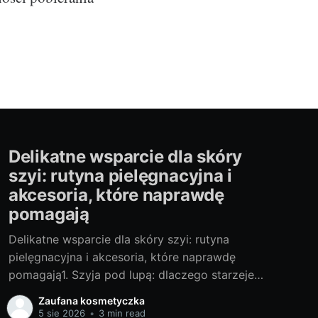
Delikatne wsparcie dla skóry
szyi: rutyna pielęgnacyjna i
akcesoria, które naprawdę
pomagają
Delikatne wsparcie dla skóry szyi: rutyna
pielęgnacyjna i akcesoria, które naprawdę
pomagają1. Szyja pod lupą: dlaczego starzeje
się inaczej i czego jej naprawdę potrzebaOd lat
Zaufana kosmetyczka
testuję pielęgnację szyi i dekoltu z pomocą
5 sie 2026
•
3 min read