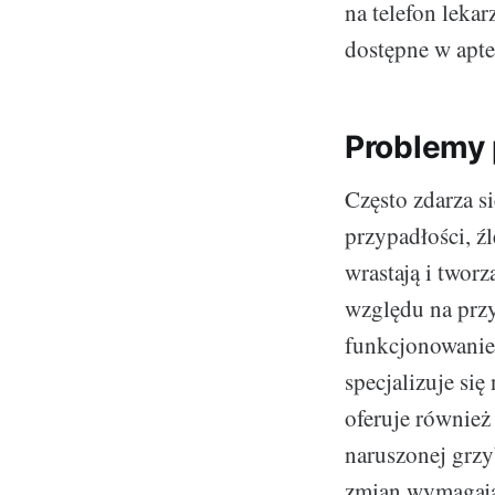
na telefon leka
dostępne w apte
Problemy 
Często zdarza si
przypadłości, ź
wrastają i tworz
względu na przy
funkcjonowanie 
specjalizuje się
oferuje równie
naruszonej grzy
zmian wymagając