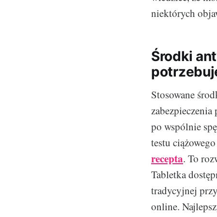
niektórych obja
Środki ant
potrzebuj
Stosowane środk
zabezpieczenia 
po wspólnie spę
testu ciążowego
recepta
. To roz
Tabletka dostęp
tradycyjnej prz
online. Najleps