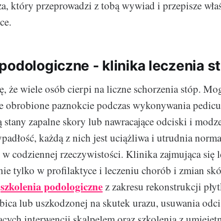
rza, który przeprowadzi z tobą wywiad i przepisze wła
ce.
podologiczne - klinika leczenia s
ę, że wiele osób cierpi na liczne schorzenia stóp. Mo
le obrobione paznokcie podczas wykonywania pedicur
ą stany zapalne skory lub nawracające odciski i modz
padłość, każdą z nich jest uciążliwa i utrudnia norm
w codziennej rzeczywistości. Klinika zajmująca się 
 nie tylko w profilaktyce i leczeniu chorób i zmian skó
szkolenia podologiczne
ż
z zakresu rekonstrukcji pły
bica lub uszkodzonej na skutek urazu, usuwania odc
ych interwencji skalpelem oraz szkolenia z umiejętn