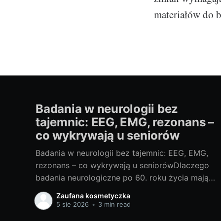
materiałów do 
Badania w neurologii bez
tajemnic: EEG, EMG, rezonans –
co wykrywają u seniorów
Badania w neurologii bez tajemnic: EEG, EMG,
rezonans – co wykrywają u seniorówDlaczego
badania neurologiczne po 60. roku życia mają
znaczenieJako blogerka, ale i miłośniczka
Zaufana kosmetyczka
rzetelnej wiedzy medycznej, często widzę, że u
5 sie 2026
•
3 min read
osób po 60. roku życia niepokojące objawy